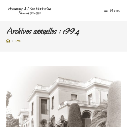
Skip
to
Menu
content
Archives annuelles : 1994
>
PM