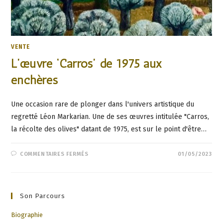
VENTE
L’œuvre ‘Carros’ de 1975 aux
enchères
Une occasion rare de plonger dans l'univers artistique du
regretté Léon Markarian. Une de ses œuvres intitulée "Carros,
la récolte des olives" datant de 1975, est sur le point d'être…
SUR
COMMENTAIRES FERMÉS
01/05/2023
L’ŒUVRE
‘CARROS’
DE
1975
AUX
ENCHÈRES
Son Parcours
Biographie