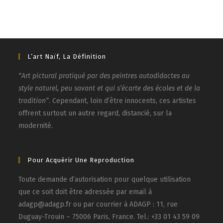
L’art Naïf, La Définition
“Art pictural pratiqué par des peintres autodidactes au
style naturel, peu savant et qui s’écarte des écoles et de la
tradition”
. Cependant, loin d’être innocents, ces artistes
offrent surtout un autre regard, distancié, sur la
modernité.
Pour Acquérir Une Reproduction
Toute demande d’autorisation pour quelque utilisation
que ce soit doit être adressée par email à
adagp@adagp.fr ou par courrier à ADAGP : 11, rue
Duguay-Trouin – 75006 Paris, France. Tel.: +33 01 43 59 09