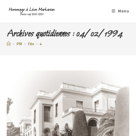
Skip
to
Menu
content
Archives quotidiennes : 04/02/1994
>
PM
>
Fév
>
4